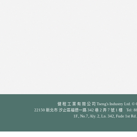
健 程 工 業 有 限 公 司 Tseng's Industry Ltd. © Cop
22150 新北市 汐止區福德一路 342 巷 2 弄 7 號 1 樓 Tel: 886-2-26
1F., No.7, Aly. 2, Ln. 342, Fude 1st Rd